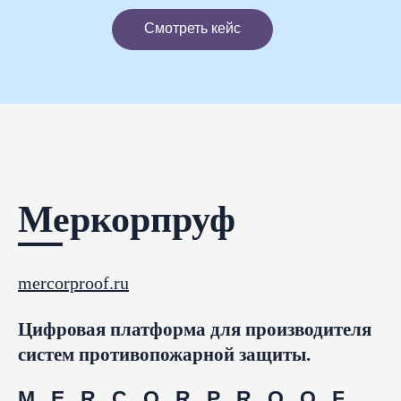
Смотреть кейс
Меркорпруф
mercorproof.ru
Цифровая
платформа
для
производителя
систем
противопожарной
защиты.
M
E
R
C
O
R
P
R
O
O
F