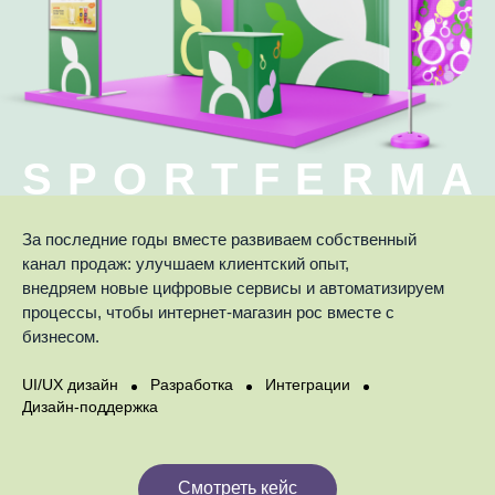
S
P
O
R
T
F
E
R
M
A
За последние
годы вместе
развиваем собственный
канал продаж:
улучшаем
клиентский опыт,
внедряем новые
цифровые сервисы и
автоматизируем
процессы,
чтобы
интернет-магазин
рос
вместе с
бизнесом.
UI/UX дизайн
Разработка
Интеграции
Дизайн-поддержка
Смотреть кейс