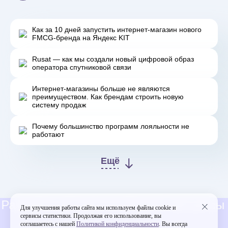
Как за 10 дней запустить интернет-магазин нового
FMCG-бренда на Яндекс KIT
Rusat — как мы создали новый цифровой образ
оператора спутниковой связи
Интернет‑магазины больше не являются
преимуществом. Как брендам строить новую
систему продаж
Почему большинство программ лояльности не
работают
Ещё
зработка
Стратегия
Бизнес-процессы
Ай
Для улучшения работы сайта мы используем файлы cookie и
сервисы статистики. Продолжая его использование, вы
соглашаетесь с нашей
Политикой конфиденциальности
. Вы всегда