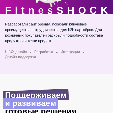
F
i
t
n
e
s
S
H
O
C
K
Разработали
сайт
бренда,
показали
ключевые
преимущества
сотрудничества
для
b2b партнёров.
Для
розничных
покупателей
раскрыли
подробности
состава
продукции
и точки
продаж.
UI/UX дизайн
Разработка
Интеграции
Дизайн-поддержка
Поддерживаем
и развиваем
готовые решения