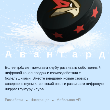
А
в
а
н
г
а
р
д
Более
трёх
лет
помогаем
клубу
развивать
собственный
цифровой
канал
продаж
и
взаимодействия
с
болельщиками.
Вместе
внедряем
новые
сервисы,
совершенствуем
клиентский
опыт
и
развиваем
цифровую
инфраструктуру
клуба.
Разработка
Интеграции
Мобильное API