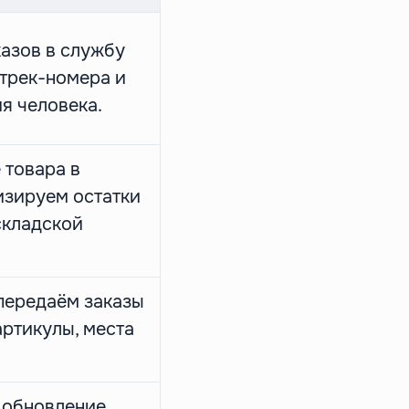
азов в службу
 трек-номера и
я человека.
 товара в
изируем остатки
складской
передаём заказы
артикулы, места
 обновление