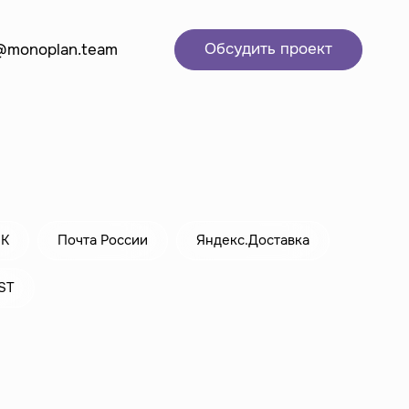
Обсудить проект
@monoplan.team
й
Разработка проектов
Интернет-магазин
скоро
Интернет-магазин на Яндекс KIT
Корпоративный сайт
К
Почта России
Яндекс.Доставка
ST