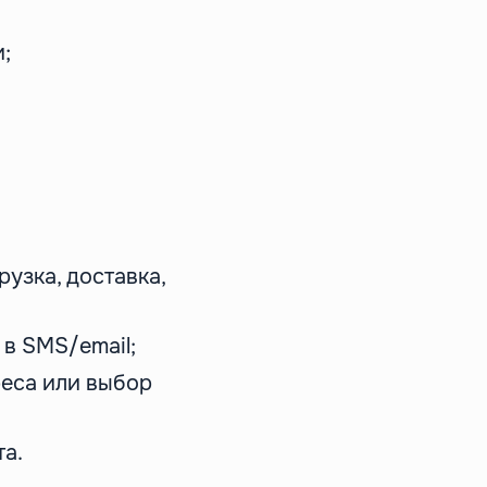
;
рузка, доставка,
 в SMS/email;
реса или выбор
а.