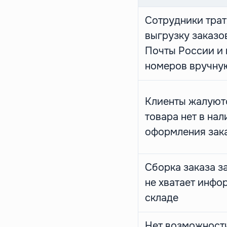
Сотрудники трат
выгрузку заказо
Почты России и 
номеров вручну
Клиенты жалуютс
товара нет в на
оформления зак
Сборка заказа з
не хватает инфо
складе
Нет возможности