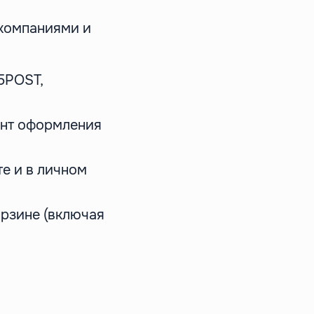
компаниями и
5POST,
ент оформления
е и в личном
орзине (включая