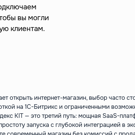
подключаем
П
чтобы вы могли
ую клиентам.
ает открыть интернет-магазин, выбор часто ст
откой на 1С-Битрикс и ограниченными возмож
декс KIT — это третий путь: мощная SaaS-плат
простоту запуска с глубокой интеграцией в э
ете современный магазин без комиссий с прод