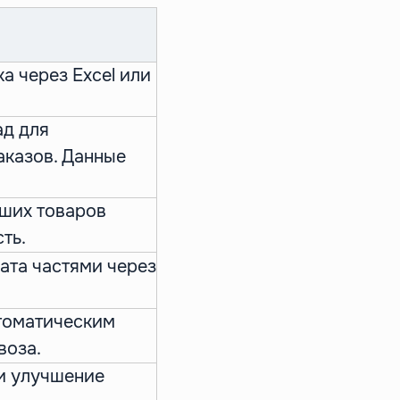
ка через Excel или
ад для
аказов. Данные
аших товаров
ть.
лата частями через
втоматическим
воза.
 и улучшение