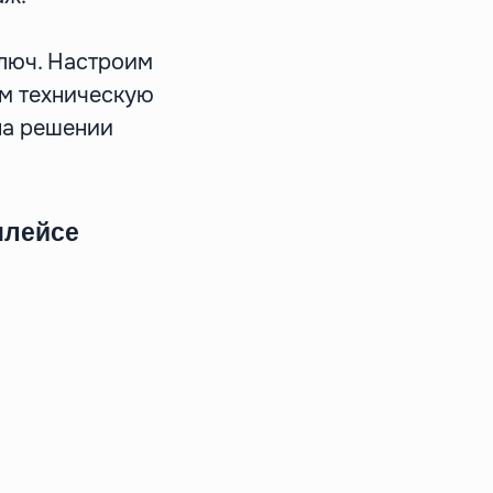
ключ. Настроим
им техническую
на решении
плейсе