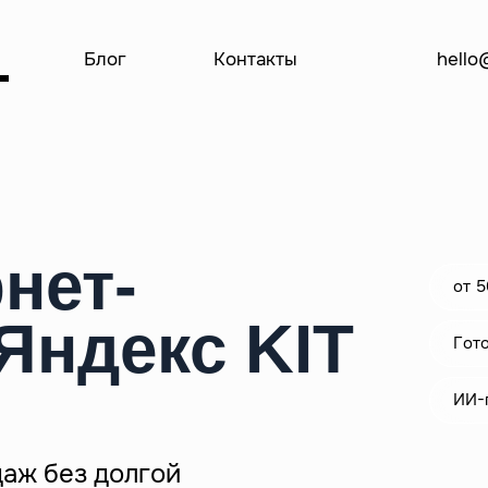
Блог
Контакты
hello
ождение проектов
Решения для отрасле
ная поддержка
E-commerce
скоро
оддержка бизнеса и
B2B и промышленность
 продуктов
Культура и образование
кая поддержка интернет-
нет-
на 1С-Битрикс
от 
ая поддержка сайта на 1С-
скоро
Яндекс KIT
и доработка сайтов на Аспро
Гот
ие 1С-Битрикс до актуальной
ИИ-
дение сайтов
дений культуры и науки
аж без долгой