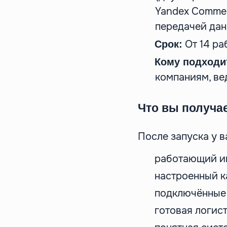
Yandex Commer
передачей дан
От 14 ра
Срок:
Кому подходи
компаниям, ве
Что вы получа
После запуска у в
работающий и
настроенный к
подключённые
готовая логис