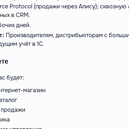
ce Protocol (продажи через Алису); сквозную 
ных в CRM.
бочих дней.
Производителям, дистрибьюторам с больши
т:
дущим учёт в 1С.
ете
ас будет:
нтернет-магазин
аталог
 продажи
тика