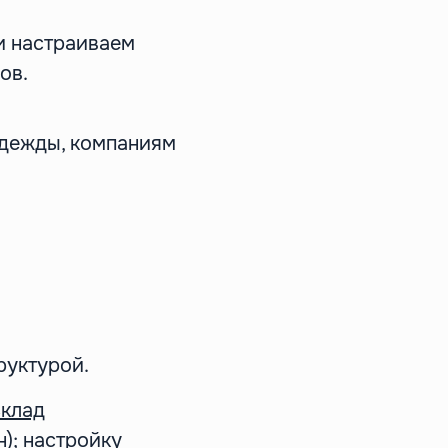
и настраиваем
ов.
дежды, компаниям
руктурой.
клад
н); настройку