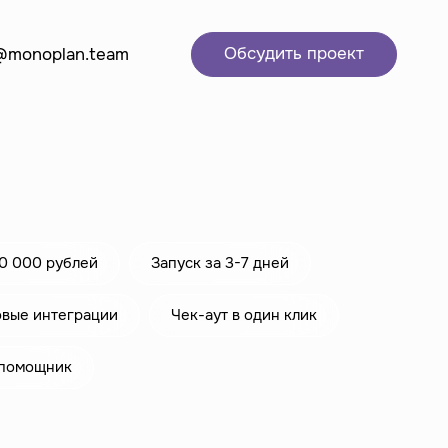
Обсудить проект
@monoplan.team
й
Разработка проектов
Интернет-магазин
скоро
Интернет-магазин на Яндекс KIT
Корпоративный сайт
50 000 рублей
Запуск за 3-7 дней
овые интеграции
Чек-аут в один клик
помощник