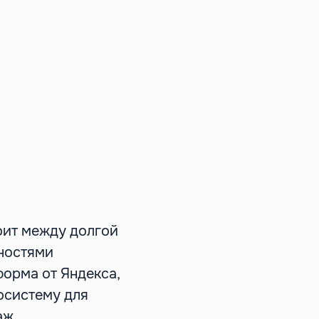
резентация
Соцсети
Эфиры
Подкаст
оит между долгой
ностями
форма от Яндекса,
косистему для
аж.