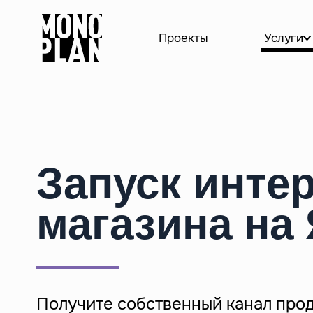
Проекты
Услуги
Системное развитие
Cопров
Интеграция интернет-магазина с
Инцидент
системами учета
Дизайн-п
Автоматизация обработки заказов
цифровых
Онлайн-оплата
Техничес
Запуск интер
Сквозная аналитика
магазина 
Автоматизация логистики
Техническ
Маркетинговые интеграции
Битрикс
магазина на 
Интеграция 1С-Битрикс и МойСклад
Развитие 
Подключение облачной кассы
Обновлен
Атол.Онлайн
версии
Сопровож
гос.учреж
Получите собственный канал прод