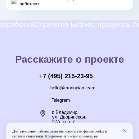
работают
аботка
Стратегия
Бизнес-процессы
Айд
Расскажите
о проекте
+7 (495) 215-23-95
hello@monoplan.team
Telegram
г. Владимир,
ул. Дворянская,
27А, кор. 7
Для улучшения работы сайта мы используем файлы cookie и
сервисы статистики. Продолжая его использование, вы