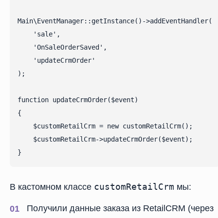
Main\EventManager::getInstance()->addEventHandler(

    'sale',

    'OnSaleOrderSaved',

    'updateCrmOrder'

);

function updateCrmOrder($event)

{

    $customRetailCrm = new customRetailCrm();

    $customRetailCrm->updateCrmOrder($event);

}
customRetailCrm
В кастомном классе
мы:
Получили данные заказа из RetailCRM (через