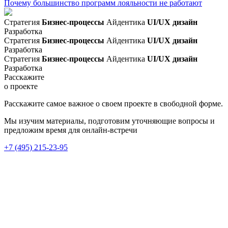
Почему большинство программ лояльности не работают
Стратегия
Бизнес-процессы
Айдентика
UI/UX дизайн
Разработка
Стратегия
Бизнес-процессы
Айдентика
UI/UX дизайн
Разработка
Стратегия
Бизнес-процессы
Айдентика
UI/UX дизайн
Разработка
Расскажите
о проекте
Расскажите
самое
важное
о своем
проекте
в свободной
форме.
Мы
изучим
материалы,
подготовим
уточняющие
вопросы
и
предложим
время
для
онлайн-встречи
+7 (495) 215-23-95